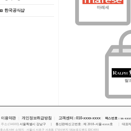
마레세
한국공식샵
랄
이용약관
|
개인정보취급방침
|
고객센터 :
010-xxxx-xxxx
|
팩스번호 : xx-xxxx
)
|
주소:(34600
서울특별시 강남구 | 통신판매신고번호 : 제 2018-서울-xxxx호
대표자
호스트서버 소재지 : 서울시 서초구 서초동 1710-1번지 SK브로드밴드 IDC센터