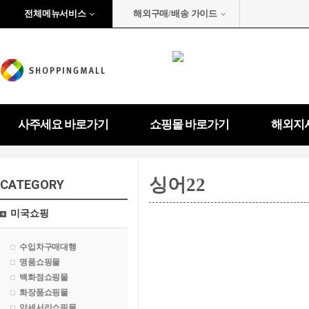
전체메뉴서비스
해외구매/배송 가이드
사주세요 바로가기
쇼핑몰 바로가기
해외지
싱어22
CATEGORY
미국쇼핑
수입차구매대행
명품쇼핑몰
백화점쇼핑몰
화장품쇼핑몰
악세서리쇼핑몰