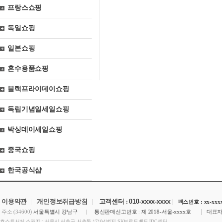
프랑스쇼핑
독일쇼핑
일본쇼핑
혼수용품쇼핑
블랙프라이데이쇼핑
독립기념일세일쇼핑
박싱데이세일쇼핑
중국쇼핑
한국공식샵
이용약관
|
개인정보취급방침
|
고객센터 :
010-xxxx-xxxx
|
팩스번호 : xx-xxxx
)
|
주소:(34600
서울특별시 강남구 | 통신판매신고번호 : 제 2018-서울-xxxx호
대표자
호스트서버 소재지 : 서울시 서초구 서초동 1710-1번지 SK브로드밴드 IDC센터