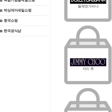
독립기념일세일쇼핑
돌체앤가바나
박싱데이세일쇼핑
중국쇼핑
한국공식샵
지미 추