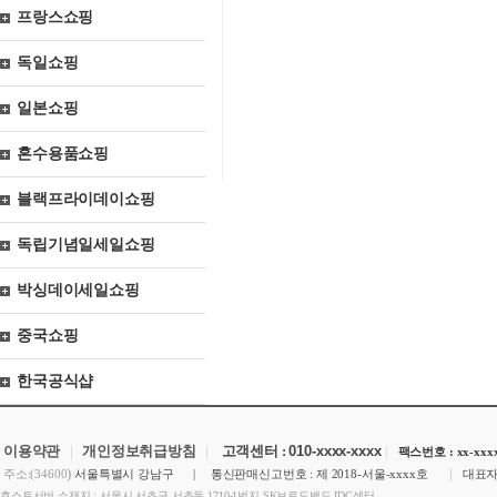
프랑스쇼핑
독일쇼핑
일본쇼핑
혼수용품쇼핑
블랙프라이데이쇼핑
독립기념일세일쇼핑
박싱데이세일쇼핑
중국쇼핑
한국공식샵
이용약관
|
개인정보취급방침
|
고객센터 :
010-xxxx-xxxx
|
팩스번호 : xx-xxxx
)
|
주소:(34600
서울특별시 강남구 | 통신판매신고번호 : 제 2018-서울-xxxx호
대표자
호스트서버 소재지 : 서울시 서초구 서초동 1710-1번지 SK브로드밴드 IDC센터