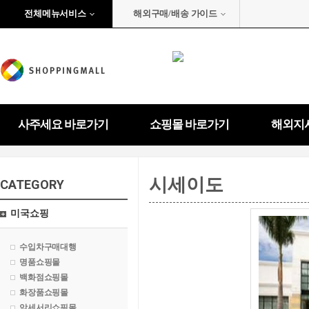
전체메뉴서비스
해외구매/배송 가이드
사주세요 바로가기
쇼핑몰 바로가기
해외지
시세이도
CATEGORY
미국쇼핑
수입차구매대행
명품쇼핑몰
백화점쇼핑몰
화장품쇼핑몰
악세서리쇼핑몰