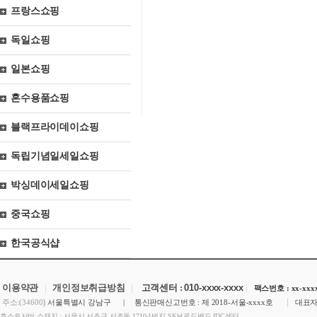
프랑스쇼핑
독일쇼핑
일본쇼핑
혼수용품쇼핑
블랙프라이데이쇼핑
독립기념일세일쇼핑
박싱데이세일쇼핑
중국쇼핑
한국공식샵
이용약관
|
개인정보취급방침
|
고객센터 :
010-xxxx-xxxx
|
팩스번호 : xx-xxxx
)
|
주소:(34600
서울특별시 강남구 | 통신판매신고번호 : 제 2018-서울-xxxx호
대표자
호스트서버 소재지 : 서울시 서초구 서초동 1710-1번지 SK브로드밴드 IDC센터