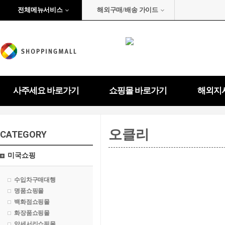
전체메뉴서비스
해외구매/배송 가이드
사주세요 바로가기
쇼핑몰 바로가기
해외지
오클리
CATEGORY
미국쇼핑
수입차구매대행
명품쇼핑몰
백화점쇼핑몰
화장품쇼핑몰
악세서리쇼핑몰