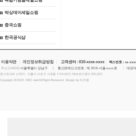
독립기념일세일쇼핑
박싱데이세일쇼핑
중국쇼핑
한국공식샵
이용약관
|
개인정보취급방침
|
고객센터 :
010-xxxx-xxxx
|
팩스번호 : xx-xxxx
)
|
주소:(34600
서울특별시 강남구 | 통신판매신고번호 : 제 2018-서울-xxxx호
대표자
호스트서버 소재지 : 서울시 서초구 서초동 1710-1번지 SK브로드밴드 IDC센터
Copyright ＠2020 GBC mall All Right Reserved. Design by 티즈엠