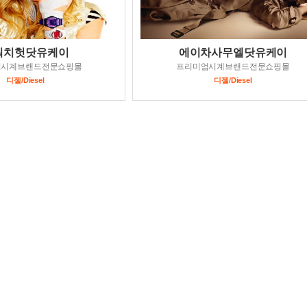
워치헛닷유케이
에이차사무엘닷유케이
엄시계브랜드전문쇼핑몰
프리미엄시계브랜드전문쇼핑몰
디젤/Diesel
디젤/Diesel