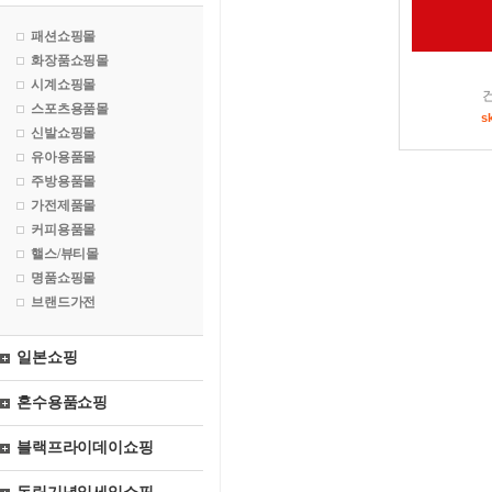
패션쇼핑몰
화장품쇼핑몰
시계쇼핑몰
스포츠용품몰
s
신발쇼핑몰
유아용품몰
주방용품몰
가전제품몰
커피용품몰
핼스/뷰티몰
명품쇼핑몰
브랜드가전
일본쇼핑
혼수용품쇼핑
블랙프라이데이쇼핑