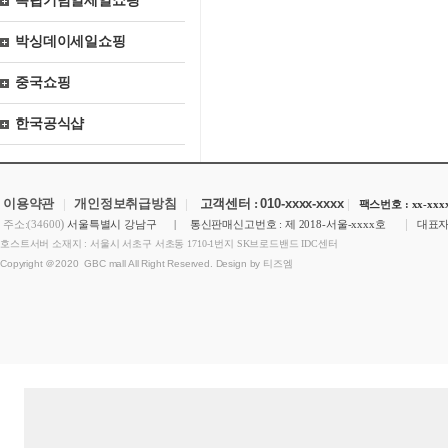
독립기념일세일쇼핑
박싱데이세일쇼핑
중국쇼핑
한국공식샵
이용약관
|
개인정보취급방침
|
고객센터 :
010-xxxx-xxxx
|
팩스번호 : xx-xxxx
)
|
주소:(34600
서울특별시 강남구 | 통신판매신고번호 : 제 2018-서울-xxxx호
대표자
호스트서버 소재지 : 서울시 서초구 서초동 1710-1번지 SK브로드밴드 IDC센터
Copyright ＠2020 GBC mall All Right Reserved. Design by 티즈엠